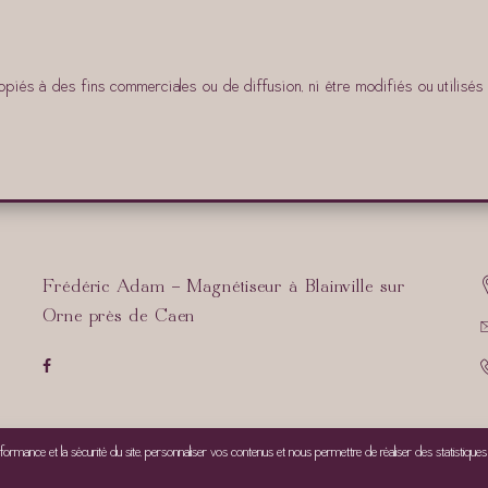
piés à des fins commerciales ou de diffusion, ni être modifiés ou utilisés 
Frédéric Adam - Magnétiseur à Blainville sur
Orne près de Caen
formance et la sécurité du site, personnaliser vos contenus et nous permettre de réaliser des statistique