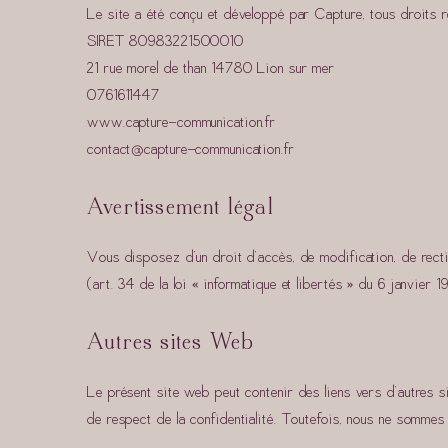
Le site a été conçu et développé par Capture, tous droits 
SIRET 80983221500010
21 rue morel de than 14780 Lion sur mer
0761611447
www.capture-communication.fr
contact@capture-communication.fr
Avertissement légal
Vous disposez d’un droit d’accès, de modification, de rect
(art. 34 de la loi « informatique et libertés » du 6 janvier 1
Autres sites Web
Le présent site web peut contenir des liens vers d’autres s
de respect de la confidentialité. Toutefois, nous ne sommes 